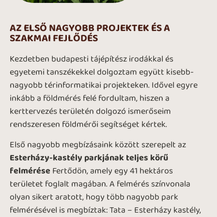
AZ ELSŐ NAGYOBB PROJEKTEK ÉS A
SZAKMAI FEJLŐDÉS
Kezdetben budapesti tájépítész irodákkal és
egyetemi tanszékekkel dolgoztam együtt kisebb-
nagyobb térinformatikai projekteken. Idővel egyre
inkább a földmérés felé fordultam, hiszen a
kerttervezés területén dolgozó ismerőseim
rendszeresen földmérői segítséget kértek.
Első nagyobb megbízásaink között szerepelt az
Esterházy-kastély parkjának teljes körű
felmérése
Fertődön, amely egy 41 hektáros
területet foglalt magában. A felmérés színvonala
olyan sikert aratott, hogy több nagyobb park
felmérésével is megbíztak: Tata – Esterházy kastély,