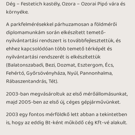
Dég – Festetich kastély, Ozora – Ozorai Pipó vára és
környéke.
A parkfelmérésekkel párhuzamosan a földmérői
diplomamunkám során elkészített temető-
nyilvántartási rendszert is továbbfejlesztettük, és
ehhez kapcsolódóan több temető térképét és
nyilvántartási rendszerét is elkészítettük
(Balatonszabadi, Bezi, Dozmat, Esztergom, Écs,
Fehértó, Győrsövényháza, Nyúl, Pannonhalma,
Rábaszentandrás, Tét).
2003-ban megvásároltuk az első mérőállomásunkat,
majd 2005-ben az első új, céges gépjárművünket.
2003 egy fontos mérföldkő lett abban a tekintetben
is, hogy az eddig Bt-ként működő cég Kft-vé alakult.