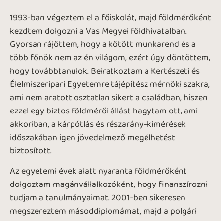
1993-ban végeztem el a főiskolát, majd földmérőként
kezdtem dolgozni a Vas Megyei földhivatalban.
Gyorsan rájöttem, hogy a kötött munkarend és a
több főnök nem az én világom, ezért úgy döntöttem,
hogy továbbtanulok. Beiratkoztam a Kertészeti és
Élelmiszeripari Egyetemre tájépítész mérnöki szakra,
ami nem aratott osztatlan sikert a családban, hiszen
ezzel egy biztos földmérői állást hagytam ott, ami
akkoriban, a kárpótlás és részarány-kimérések
időszakában igen jövedelmező megélhetést
biztosított.
Az egyetemi évek alatt nyaranta földmérőként
dolgoztam magánvállalkozóként, hogy finanszírozni
tudjam a tanulmányaimat. 2001-ben sikeresen
megszereztem másoddiplomámat, majd a polgári