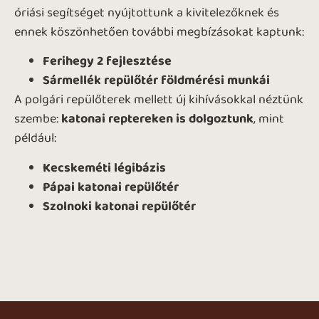
óriási segítséget nyújtottunk a kivitelezőknek és
ennek köszönhetően további megbízásokat kaptunk:
Ferihegy 2 fejlesztése
Sármellék repülőtér földmérési munkái
A polgári repülőterek mellett új kihívásokkal néztünk
szembe:
katonai reptereken is dolgoztunk
, mint
például:
Kecskeméti légibázis
Pápai katonai repülőtér
Szolnoki katonai repülőtér