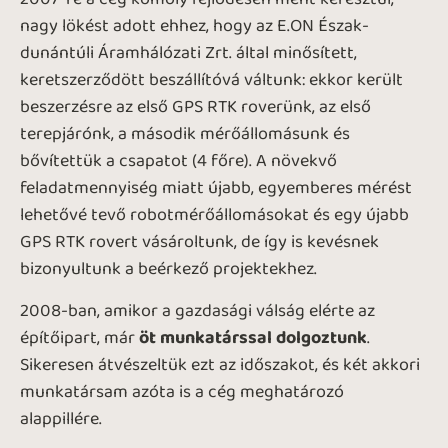
nagy lökést adott ehhez, hogy az E.ON Észak-
dunántúli Áramhálózati Zrt. által minősített,
keretszerződött beszállítóvá váltunk: ekkor került
beszerzésre az első GPS RTK roverünk, az első
terepjárónk, a második mérőállomásunk és
bővítettük a csapatot (4 főre). A növekvő
feladatmennyiség miatt újabb, egyemberes mérést
lehetővé tevő robotmérőállomásokat és egy újabb
GPS RTK rovert vásároltunk, de így is kevésnek
bizonyultunk a beérkező projektekhez.
2008-ban, amikor a gazdasági válság elérte az
építőipart, már
öt munkatárssal dolgoztunk
.
Sikeresen átvészeltük ezt az időszakot, és két akkori
munkatársam azóta is a cég meghatározó
alappillére.