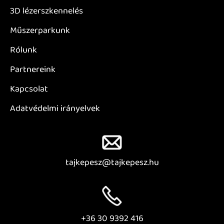
3D lézerszkennelés
Műszerparkunk
Rólunk
Partnereink
Kapcsolat
Adatvédelmi irányelvek
tajkepesz@tajkepesz.hu
+36 30 9392 416